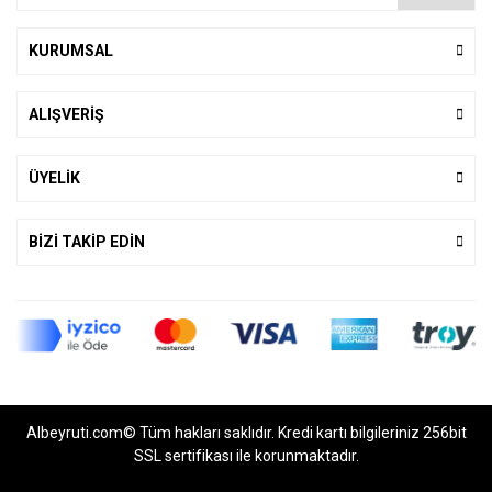
KURUMSAL
ALIŞVERİŞ
ÜYELİK
BİZİ TAKİP EDİN
Albeyruti.com© Tüm hakları saklıdır. Kredi kartı bilgileriniz 256bit
SSL sertifikası ile korunmaktadır.