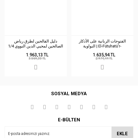
الفتوحات الربانية على الأذكار
دليل الفالحين لطرق رياض
النواوية | El-Fütuhatü'r-
الصالحين لمحيي الدين النووي 1/4
(لونان)
Rabbaniyye
1.963,13 TL
1.635,94 TL
3.569,33 TL
2.974,44 TL
SOSYAL MEDYA
E-BÜLTEN
EKLE