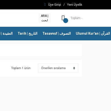
Üye Girişi
/
Yeni Üyelik
ARA |
Toplam -
ابحث
Ulumul Kur'an | 
Tasavvuf | التصوف
Tarih | التاريخ
İtikad | العقيدة
Toplam 1 ürün