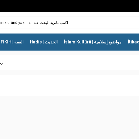
İslam Kültürü | مواضيع إسلامية
Hadis | الحديث
FIKIH | الفقه
رواي