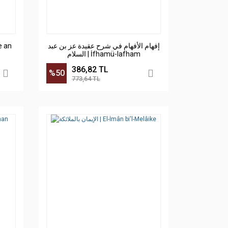
إفهام الأفهام في شرح عقيدة عز بن عبد
السلام | İfhamü-lafham
386,82 TL
%50
773,64 TL