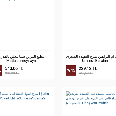
ب ام البراهين شرح العقيدة الصغرى
مطلع النيرين فيما يتعلق بالقدرت |
Matla'ün-neyirayn
Ümmü-lBerahin
540,06 TL
229,12 TL
5
%45
981,93 TL
416,57 TL