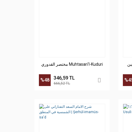
ين
مختصر القدوري Muhtasari'l-Kuduri
346,59 TL
%48
%4
666,52 TL