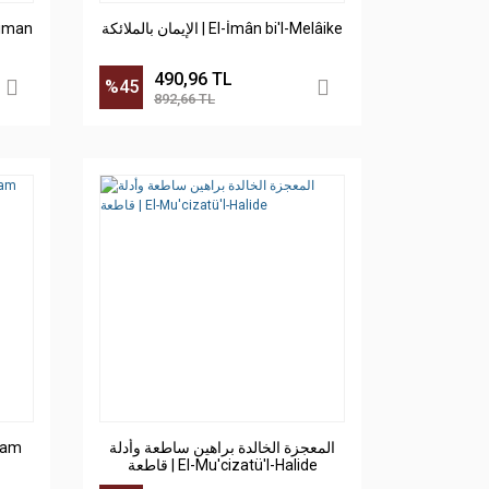
الإيمان بالملائكة | El-İmân bi'l-Melâike
490,96 TL
%45
892,66 TL
المعجزة الخالدة براهين ساطعة وأدلة
-İslam
قاطعة | El-Mu'cizatü'l-Halide