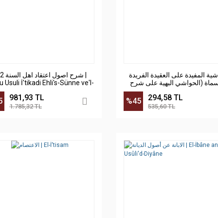
شية المفيدة على العقيدة الفريدة
شرح اصول  |
 Usuli İ'tikadi Ehli's-Sünne ve'l-
سماة (الحواشي البهية على شرح
Cema'a
الهدهدي للسنوسية) | Elhaşiyetü-
981,93 TL
294,58 TL
lmüfide
5
%45
1.785,32 TL
535,60 TL