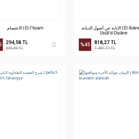
الابانة عن أصول الديانة | El-İbâne an
الاعتصام | El-İ'tisam
Usûli'd-Diyâne
294,58 TL
818,27 TL
5
%45
535,60 TL
1.487,77 TL