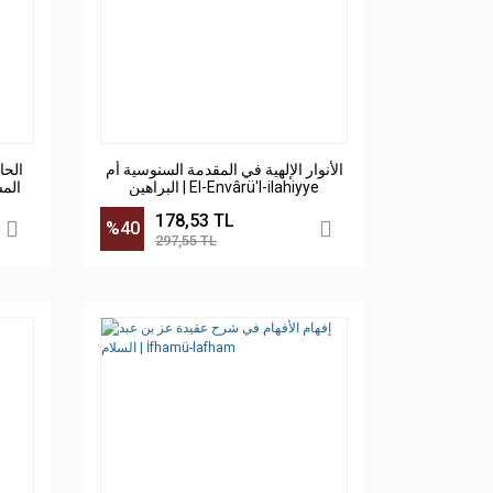
الأنوار الإلهية في المقدمة السنوسية أم
الحا
البراهين | El-Envârü'l-ilahiyye
الم
178,53 TL
%40
297,55 TL