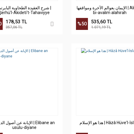
الإيمان بعوالم الآخرة ومواقفها | Aliman
شرح العقيدة الطحاوية البابرت |
Şerhü'l-Akideti't-Tahaviyye
bi-avalim alahirah
178,53 TL
535,60 TL
0
%50
357,06 TL
1.071,19 TL
هذا هو الإسلام | Hâzâ Hüve'l
الإبانة عن أصول ال | Elibane an
usulu-diyane