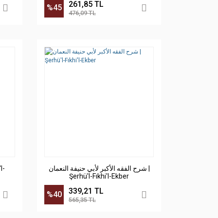
261,85 TL
%45
476,09 TL
شرح الفقه الأكبر لأبي حنيفة النعمان |
Şerhü'l-Fıkhi'l-Ekber
339,21 TL
%40
565,35 TL