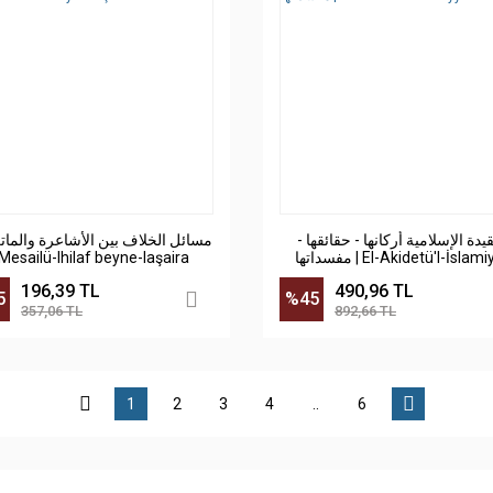
لعقيدة الإسلامية أركانها - حقائقها
مسائل الخلاف بين الأشاعرة والماتر
 Mesailü-lhilaf beyne-laşaira
مفسداتها | El-Akidetü'l-İslam
196,39 TL
490,96 TL
5
%45
357,06 TL
892,66 TL
1
2
3
4
..
6