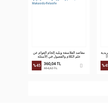
يدية
مقاصد الفلاسفة ويليه إلجام العوام عن
علم الكلام والفصول في الأسئلة
|
وأجوبتها | Makasidü-lfelasife
360,04 TL
%45
%4
654,62 TL