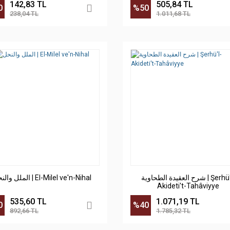
142,83 TL
505,84 TL
0
%50
238,04 TL
1.011,68 TL
شرح العقيدة الطحاوية | Şerhü'l-
الملل والنحل | El-Milel ve'n-Nihal
Akideti't-Tahâviyye
535,60 TL
1.071,19 TL
0
%40
892,66 TL
1.785,32 TL