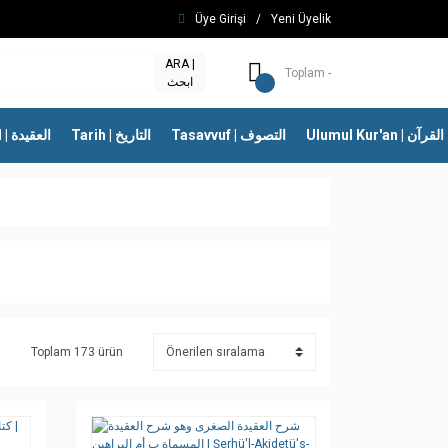
Üye Girişi
/
Yeni Üyelik
ARA |
Toplam -
ابحث
Ulumul Kur'an | 
Tasavvuf | التصوف
Tarih | التاريخ
İtikad | العقيدة
Toplam 173 ürün