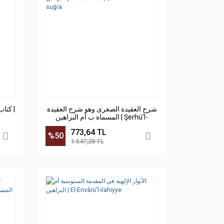
شرح العقيدة الصغرى وهو شرح العقيدة
كتا |
المسماة ب أم البراهين | Şerhü'l-
Akidetü's-suğra
773,64 TL
%50
1.547,28 TL