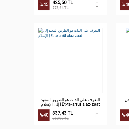
425,50 TL
%45
%4
773,64 TL
التعرف على الذات هو الطريق المعبد
إلى الإسلام | Et-te-arrüf alaz-zaat
337,43 TL
%40
%4
562,38 TL