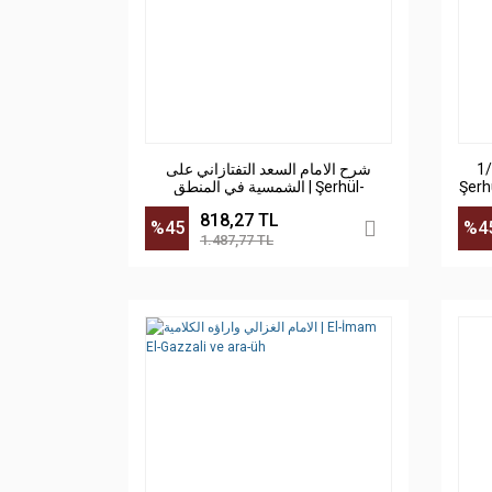
اعتقاد اهل السنة 1/2
شرح الامام السعد التفتازاني على
الشمسية في المنطق | Şerhül-
Şerhu
imamüs-sa'd
818,27 TL
%45
%4
1.487,77 TL