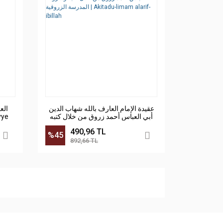
عقيدة الإمام العارف بالله شهاب الدين
ا -
أبي العباس أحمد زروق من خلال كتبه
iyye
وشروحه المدرسة الزروقية | Akitadu-
490,96 TL
limam alarif-ibillah
%45
892,66 TL