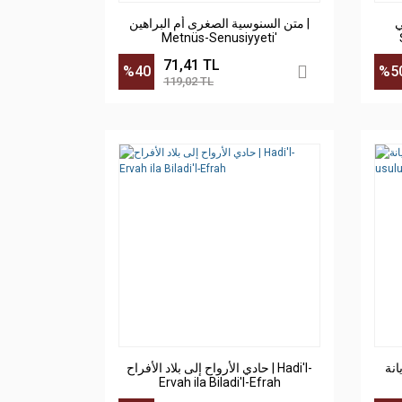
ي
متن السنوسية الصغرى أم البراهين |
Metnüs-Senusiyyeti'
71,41 TL
%40
%5
119,02 TL
ديانة
حادي الأرواح إلى بلاد الأفراح | Hadi'l-
Ervah ila Biladi'l-Efrah