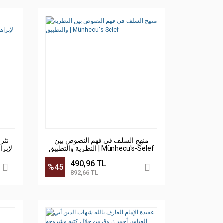
منهج السلف في فهم النصوص بين
نثر 
النظرية والتطبيق | Münhecu's-Selef
لإبرا
id
490,96 TL
%45
892,66 TL