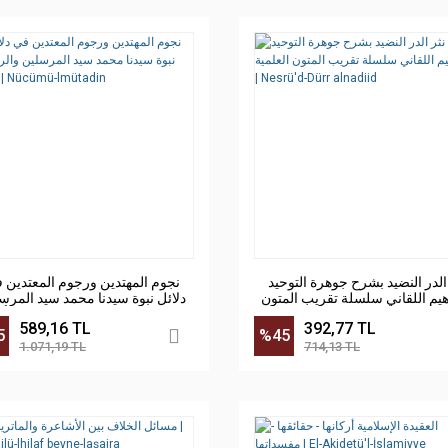
الدر النضيد بشرح جوهرة التوحيد
نجوم المهتدين ورجوم المعتدين 
هيم اللقاني سلسلة تقريب المتون
دلائل نبوة سيدنا محمد سيد المرس
العلمية | Nesrü'd-Dürr alnadi
والرد على أعدائه | Nücümü-lmütadin
589,16 TL
392,77 TL
5
%45
1.071,19 TL
714,13 TL