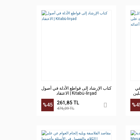
في
كتاب الإرشاد إلى قواطع الأدلة في أصول
لين
الاعتقاد | Kitabü-lirşad
261,85 TL
%45
%4
476,09 TL