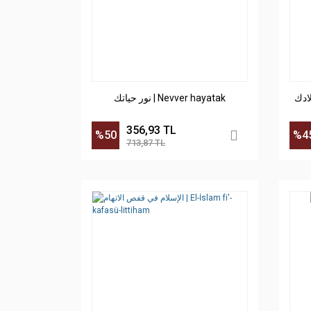
ولادك
نور حياتك | Nevver hayatak
356,93 TL
%50
%4
713,87 TL