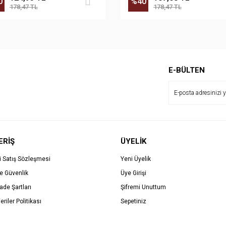
0
%40
178,47 TL
178,47 TL
E-BÜLTEN
ERİŞ
ÜYELİK
i Satış Sözleşmesi
Yeni Üyelik
ve Güvenlik
Üye Girişi
İade Şartları
Şifremi Unuttum
eriler Politikası
Sepetiniz