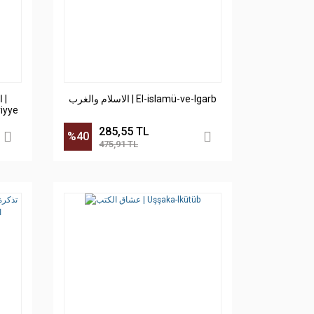
الاسلام والغرب | El-islamü-ve-lgarb
|
riyye
285,55 TL
%40
475,91 TL