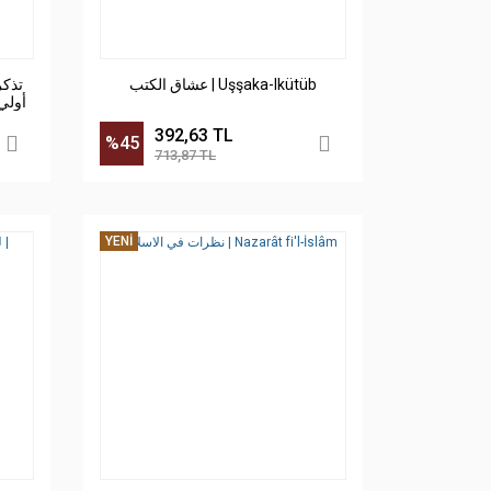
عشاق الكتب | Uşşaka-lkütüb
تذكر
392,63 TL
%45
713,87 TL
YENİ