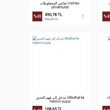
نفائس المخطوطات | nefais-
ülmahtutat
490,78 TL
%45
%4
892,33 TL
مدخل إلى فهم الجذور | Medhal ila
Fehmi'l-cüzür
168,65 TL