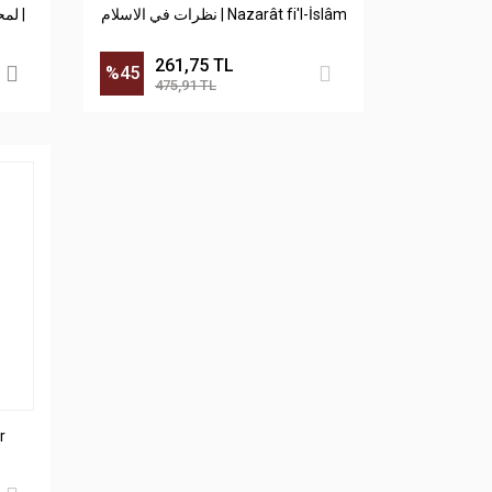
نظرات في الاسلام | Nazarât fi'l-İslâm
ل |
261,75 TL
%45
475,91 TL
er