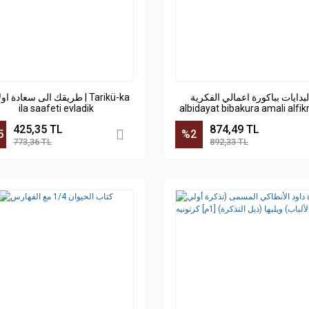
البدايات بباكورة اعمالي الفكرية 
طريقك الى سعادة ا | Tarikü-ka
ila saafeti evladik
albidayat bibakura amali alfik
425,35 TL
874,49 TL
5
%2
773,36 TL
892,33 TL