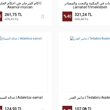
محات في المكتبة والبحث والمصادر
اكام المرجان في احكام الجان |
Akamül-mürcan
Lamahat fi'lmektebeh
261,75 TL
321,24 TL
5
%40
475,91 TL
535,40 TL
تدابير القدر | Tedabirü-lkad
عدالة السماء | Adaletüs-sama'i
124,93 TL
107,08 TL