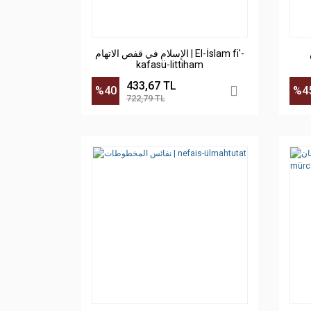
الإسلام في قفص الاتهام | El-İslam fi'-
kafasü-littiham
433,67 TL
%40
%4
722,79 TL