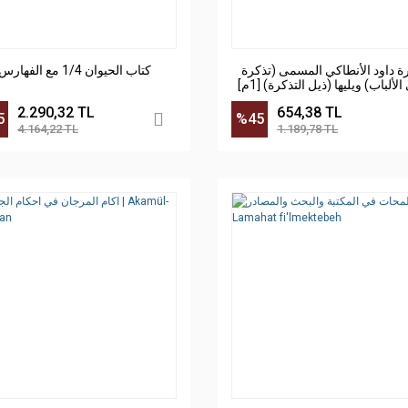
ة داود الأنطاكي المسمى (تذكرة
كتاب الحيوان 1/4 مع الفهارس
أولي الألباب) ويليها (ذيل التذكرة) [1م]
كرتونيه
2.290,32 TL
654,38 TL
5
%45
4.164,22 TL
1.189,78 TL