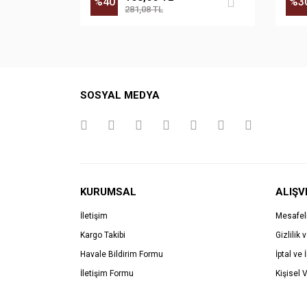
%40
%3
281,08 TL
SOSYAL MEDYA
KURUMSAL
ALIŞV
İletişim
Mesafel
Kargo Takibi
Gizlilik 
Havale Bildirim Formu
İptal ve 
İletişim Formu
Kişisel V