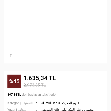
1.635,34 TL
%45
2.973,35 TL
197,84 TL
den başlayan taksitlerle!
Ulumul Hadis | علوم الحديث
Kategori | التصنيف
محمد بن علي المكي/ابن علان الصديقي
Yazar | المؤلف