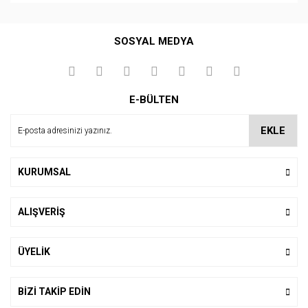
Bu ürüne ilk yorumu siz yapın!
SOSYAL MEDYA
Yorum Yaz
E-BÜLTEN
EKLE
KURUMSAL
ALIŞVERİŞ
ÜYELİK
BİZİ TAKİP EDİN