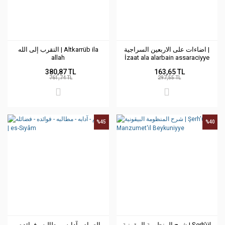
اضاءات على الاربعين السراجية |
التقرب إلى الله | Altkarrüb ila
allah
İzaat ala alarbain assaraciyye
380,87 TL
163,65 TL
761,74 TL
297,55 TL
%45
%40
شرح المنظومة البيقونية | Şerh'ül
الصيام - آدابه - مطالبه - فوائده -