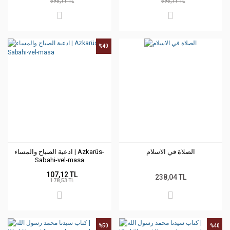
595,11 TL
595,11 TL
%40
الصلاة في الاسلام
ادعية الصباح والمساء | Azkarüs-
Sabahi-vel-masa
107,12 TL
238,04 TL
178,53 TL
%50
%40