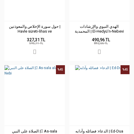
الهدي النبوي والإرشادات
حول سورة الإخلاص والمعوذتين |
Havle süreti-lihas ve
المحمدية | El-Hedyü'n-Nebevi
almuavizateyin
327,31 TL
490,96 TL
595,11 TL
892,66 TL
%45
%45
الدعاء: فضائله وآدابه | Ed-Dua
الصلاة على النبي | ِAs-sala