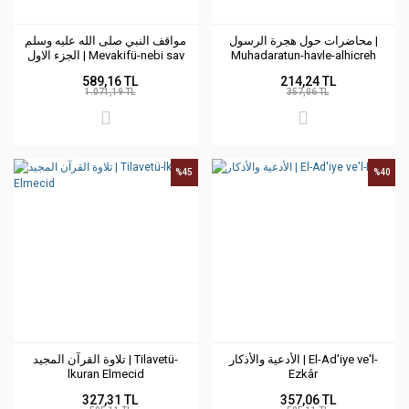
محاضرات حول هجرة الرسول |
مواقف النبي صلى الله عليه وسلم
الجزء الاول | Mevakifü-nebi sav
Muhadaratun-havle-alhicreh
589,16 TL
214,24 TL
1.071,19 TL
357,06 TL
%45
%40
الأدعية والأذكار | El-Ad'iye ve'l-
تلاوة القرآن المجيد | Tilavetü-
lkuran Elmecid
Ezkâr
327,31 TL
357,06 TL