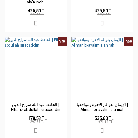
ala'n-Nebi
425,50 TL
425,50 TL
773,64 TL
773,64 TL
%40
%50
الإيمان بعوالم الآخرة ومواقفها |
الحافظ عبد الله سراج الدين |
Elhafız abdullah siracad-din
Aliman bi-avalim alahirah
178,53 TL
535,60 TL
297,55 TL
1.071,19 TL