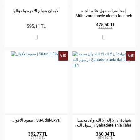
محاضرات حول عالم الجنة |
الايمان بعوام الاخرة واحوالها
Mühazarat havle alemş-lcenneh
425,50 TL
595,11 TL
773,64 TL
%45
%45
شهادة أن لا إله إلا الله وأن محمدا
صعود الأقوال | Sü-udul-Ekval
رسول الله | Şahadete anla ilaha
illa-llah
392,77 TL
360,04 TL
714,13 TL
654,62 TL