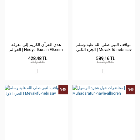
مواقف النبي صلى الله عليه وسلم
هدي القرآن الكريم إلى معرفة
الجزء الثاني | Mevakifü-nebi sav
العوالم | Hedyü-lkura'n Elkerim
428,48 TL
589,16 TL
714,13 TL
1.071,19 TL
%45
%40