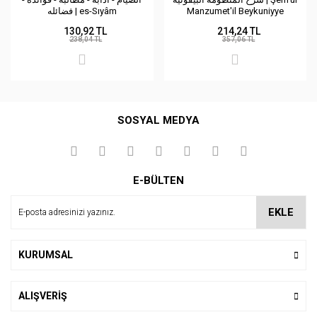
فضائله | es-Sıyâm
Manzumet'il Beykuniyye
130,92 TL
214,24 TL
238,04 TL
357,06 TL
SOSYAL MEDYA
E-BÜLTEN
EKLE
KURUMSAL
ALIŞVERİŞ