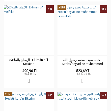
YENİ
%45
%50
كتاب سيدنا محمد رسول الله |
الإيمان بالملائكة | El-İmân bi'l-
Melâike
Kitabü'seyyidine muhammed
resülüllah
490,96 TL
523,69 TL
892,66 TL
1.047,39 TL
YENİ
%40
%45