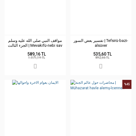
تفسير بعض السور | Tefsirü-bazi-
مواقف النبي صلى الله عليه وسلم
الجزء الثالث | Mevakifü-nebi sav
alsüver
589,16 TL
535,60 TL
1.071,19 TL
892,66 TL
%45