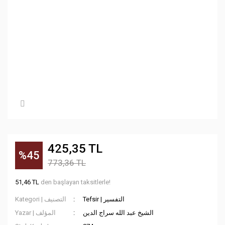
425,35 TL
%45
773,36 TL
51,46 TL
den başlayan taksitlerle!
Tefsir | التفسير
Kategori | التصنيف
الشيخ عبد الله سراج الدين
Yazar | المؤلف