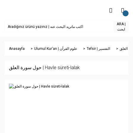
ARA |
ابحث
Anasayfa
Ulumul Kur'an | علوم القرآن
Tefsir | التفسير
حول سورة العلق | Havle süreti-lalak