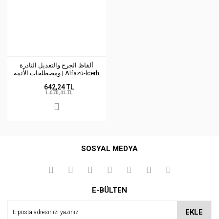
ألفاظ الجرح والتعديل النادرة
ومصطلحات الأئمة | Alfazü-lcerh
ve altadil
642,24 TL
1.070,41 TL
SOSYAL MEDYA
E-BÜLTEN
EKLE