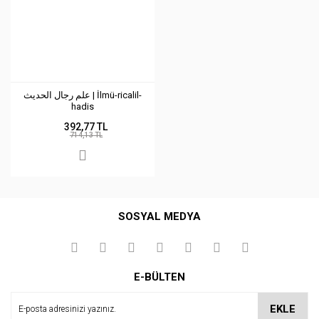
علم رجال الحديث | İlmü-ricalil-
hadis
392,77 TL
714,13 TL
SOSYAL MEDYA
E-BÜLTEN
EKLE