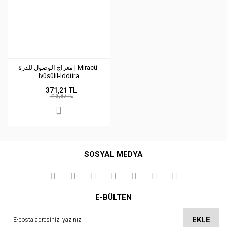
معراج الوصول للدرة | Miracü-
lvüsülil-lddüra
371,21 TL
713,87 TL
SOSYAL MEDYA
E-BÜLTEN
EKLE