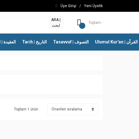
Üye Girişi
/
Yeni Üyelik
ARA |
Toplam -
ابحث
Ulumul Kur'an | 
Tasavvuf | التصوف
Tarih | التاريخ
İtikad | العقيدة
Toplam 1 ürün