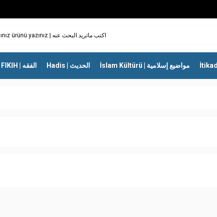
İslam Kültürü | مواضيع إسلامية
Hadis | الحديث
FIKIH | الفقه