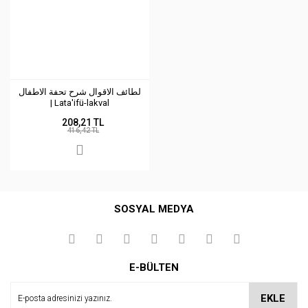
لطائف الاقوال شرح تحفة الاطفال
| Lata'ifü-lakval
208,21 TL
416,42 TL
SOSYAL MEDYA
E-BÜLTEN
EKLE