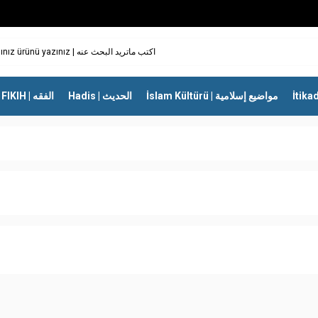
İslam Kültürü | مواضيع إسلامية
Hadis | الحديث
FIKIH | الفقه