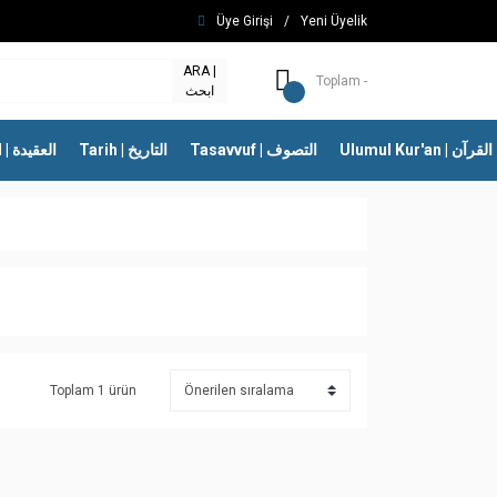
Üye Girişi
/
Yeni Üyelik
ARA |
Toplam -
ابحث
Ulumul Kur'an | 
Tasavvuf | التصوف
Tarih | التاريخ
İtikad | العقيدة
Toplam 1 ürün