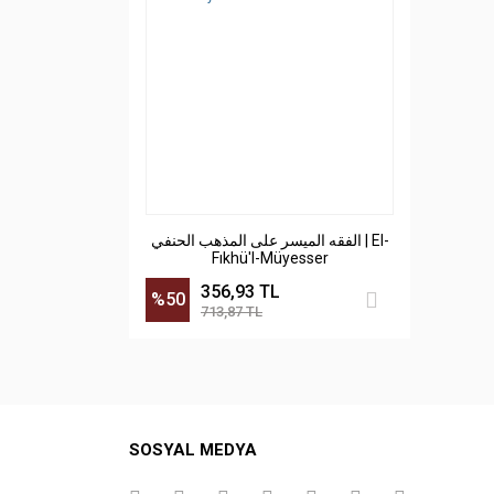
الفقه الميسر على المذهب الحنفي | El-
Fıkhü'l-Müyesser
356,93 TL
%50
713,87 TL
SOSYAL MEDYA