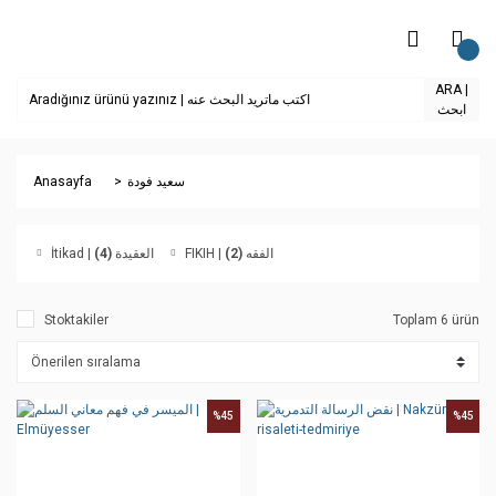
ARA |
ابحث
Anasayfa
سعيد فودة
(4)
İtikad | العقيدة
(2)
FIKIH | الفقه
Stoktakiler
Toplam 6 ürün
%45
%45