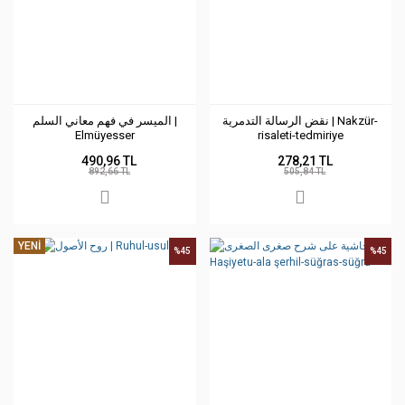
نقض الرسالة التدمرية | Nakzür-
الميسر في فهم معاني السلم |
Elmüyesser
risaleti-tedmiriye
490,96 TL
278,21 TL
892,66 TL
505,84 TL
YENİ
%45
%45