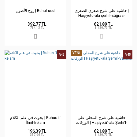
حاشية على شرح صغرى الصغرى |
روح الأصول | Ruhul-usul
Haşiyetu-ala şerhil-süğras-
süğra
392,77 TL
621,89 TL
714,13 TL
1.130,70 TL
YENİ
%45
%45
حاشية على شرح المحلي على
بحوث في علم الكلام | Buhus fi
İlmil-kelam
الورقات | Haşiyetü’-ala Şerhi’l-
Varakat
196,39 TL
621,89 TL
357,06 TL
1.130,70 TL