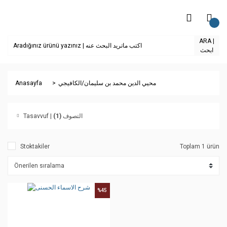
ARA |
ابحث
Anasayfa
محيي الدين محمد بن سليمان/الكافيجي
(1)
Tasavvuf | التصوف
Stoktakiler
Toplam 1 ürün
%45