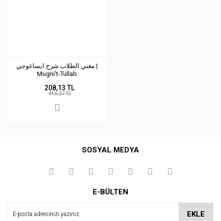
مغني الطلاب شرح ايساغوجي |
Mugni't-Tullab
208,13 TL
416,27 TL
SOSYAL MEDYA
E-BÜLTEN
EKLE