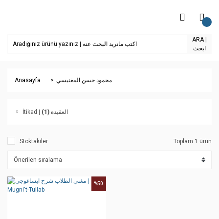
ARA |
ابحث
Anasayfa
محمود حسن المغنيسي
(1)
İtikad | العقيدة
Stoktakiler
Toplam 1 ürün
%50