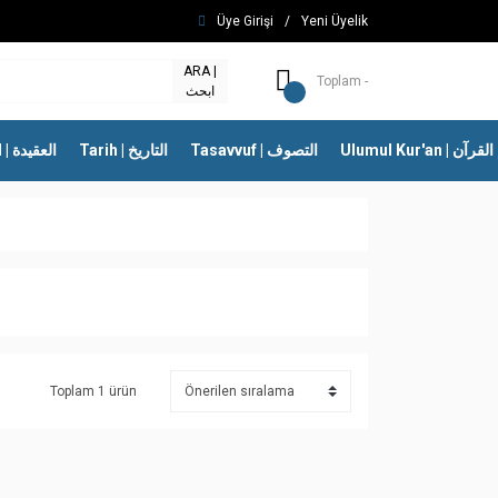
Üye Girişi
/
Yeni Üyelik
ARA |
Toplam -
ابحث
Ulumul Kur'an | 
Tasavvuf | التصوف
Tarih | التاريخ
İtikad | العقيدة
Toplam 1 ürün