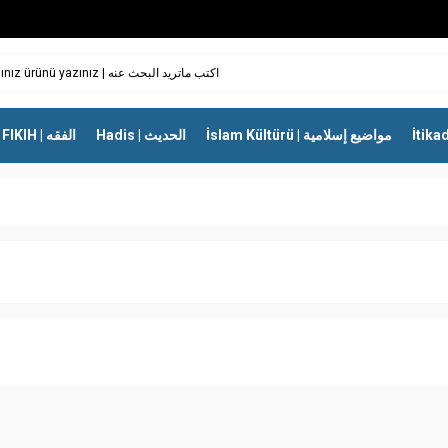
İslam Kültürü | مواضيع إسلامية
Hadis | الحديث
FIKIH | الفقه