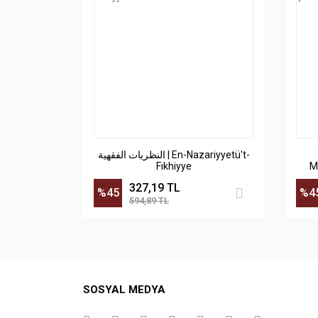
النظريات الفقهية | En-Nazariyyetü't-
Fıkhiyye
M
327,19 TL
%45
%4
594,89 TL
SOSYAL MEDYA