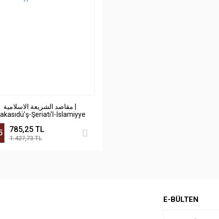
مقاصد الشريعة الاسلامية |
akasıdü'ş-Şeriati'l-İslamiyye
785,25 TL
5
1.427,73 TL
E-BÜLTEN