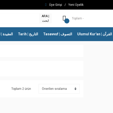
Üye Girişi
/
Yeni Üyelik
ARA |
Toplam -
ابحث
Ulumul Kur'an | 
Tasavvuf | التصوف
Tarih | التاريخ
İtikad | العقيدة
Toplam 2 ürün