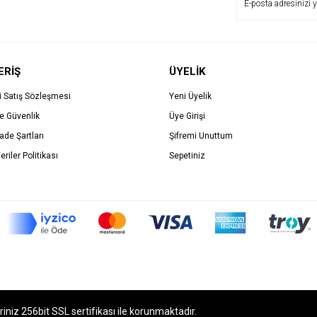
ERİŞ
ÜYELİK
i Satış Sözleşmesi
Yeni Üyelik
ve Güvenlik
Üye Girişi
İade Şartları
Şifremi Unuttum
eriler Politikası
Sepetiniz
eriniz 256bit SSL sertifikası ile korunmaktadır.