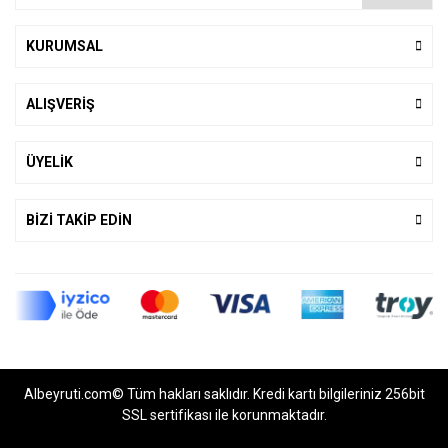
KURUMSAL
ALIŞVERİŞ
ÜYELİK
BİZİ TAKİP EDİN
Albeyruti.com© Tüm hakları saklıdır. Kredi kartı bilgileriniz 256bit
SSL sertifikası ile korunmaktadır.