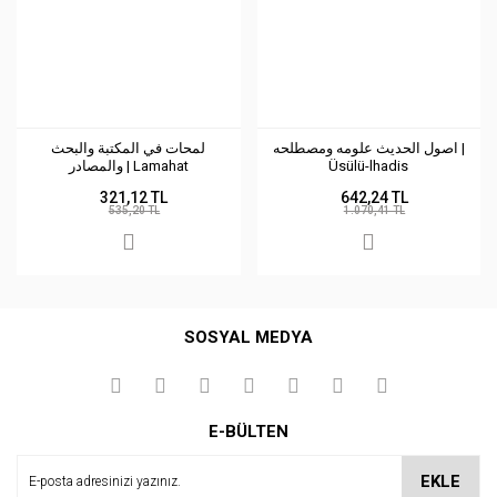
اصول الحديث علومه ومصطلحه |
لمحات في المكتبة والبحث
والمصادر | Lamahat
Üsülü-lhadis
fi'lmektebeh
321,12 TL
642,24 TL
535,20 TL
1.070,41 TL
SOSYAL MEDYA
E-BÜLTEN
EKLE