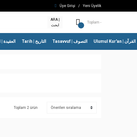
Üye Girişi
/
Yeni Üyelik
ARA |
Toplam -
ابحث
Ulumul Kur'an | 
Tasavvuf | التصوف
Tarih | التاريخ
İtikad | العقيدة
Toplam 2 ürün