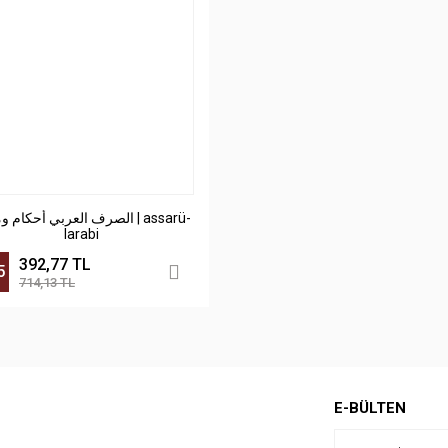
الصرف العربي أحكام  | assarü-
larabi
392,77 TL
5
714,13 TL
E-BÜLTEN