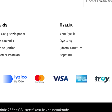
ERİŞ
ÜYELİK
i Satış Sözleşmesi
Yeni Üyelik
ve Güvenlik
Üye Girişi
İade Şartları
Şifremi Unuttum
eriler Politikası
Sepetiniz
eriniz 256bit SSL sertifikası ile korunmaktadır.