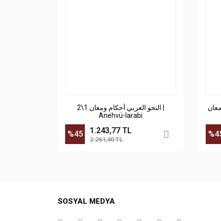
ومعان
النحو العربي أحكام ومعان 1\2 |
Anehvü-larabi
1.243,77 TL
%45
%4
2.261,40 TL
SOSYAL MEDYA