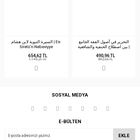
التحرير في أصول الفقه الجامع
السيرة النبوية لابن هشام | Es-
Siretü'n-Nebeviyye
بين اصطلاح الحنفية والشافعية |
Atahrir fi Usuli’l-Fıkh
654,62 TL
490,96 TL
1.190,21 TL
892,66 TL
SOSYAL MEDYA
E-BÜLTEN
EKLE