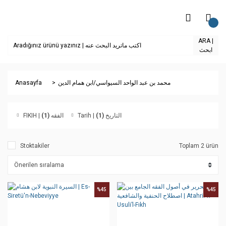
ARA |
ابحث
Anasayfa
محمد بن عبد الواحد السيواسي/ابن همام الدين
(1)
FIKIH | الفقه
(1)
Tarih | التاريخ
Stoktakiler
Toplam 2 ürün
%45
%45