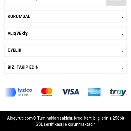
KURUMSAL
ALIŞVERİŞ
ÜYELİK
BİZİ TAKİP EDİN
Albeyruti.com© Tüm hakları saklıdır. Kredi kartı bilgileriniz 256bit
SSL sertifikası ile korunmaktadır.