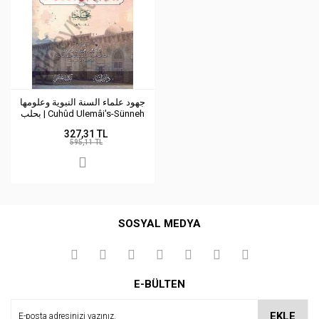
جهود علماء السنة النبوية وعلومها
بحلب | Cuhûd Ulemâi's-Sünneh
327,31 TL
595,11 TL
SOSYAL MEDYA
E-BÜLTEN
EKLE