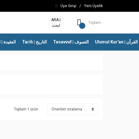
Üye Girişi
/
Yeni Üyelik
ARA |
Toplam -
ابحث
Ulumul Kur'an | 
Tasavvuf | التصوف
Tarih | التاريخ
İtikad | العقيدة
Toplam 1 ürün