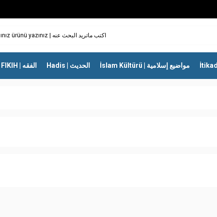
İslam Kültürü | مواضيع إسلامية
Hadis | الحديث
FIKIH | الفقه