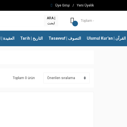
Üye Girişi
/
Yeni Üyelik
ARA |
Toplam -
ابحث
Ulumul Kur'an | 
Tasavvuf | التصوف
Tarih | التاريخ
İtikad | العقيدة
Toplam 0 ürün