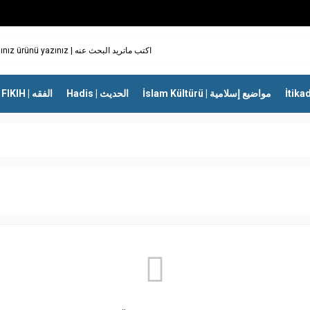
İslam Kültürü | مواضيع إسلامية
Hadis | الحديث
FIKIH | الفقه