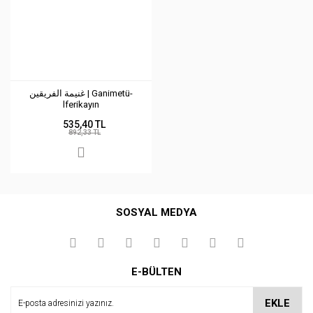
غنيمة الفريقين | Ganimetü-
lferikayın
535,40 TL
892,33 TL
SOSYAL MEDYA
E-BÜLTEN
EKLE