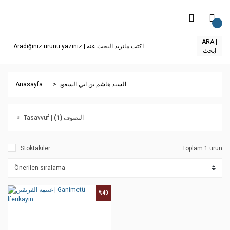
ARA |
ابحث
Anasayfa
السيد هاشم بن ابي السعود
(1)
Tasavvuf | التصوف
Stoktakiler
Toplam 1 ürün
%40