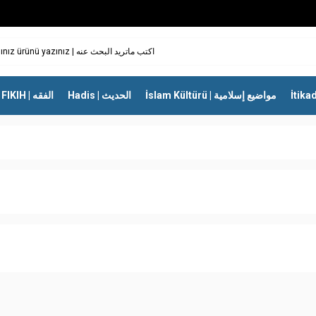
İslam Kültürü | مواضيع إسلامية
Hadis | الحديث
FIKIH | الفقه