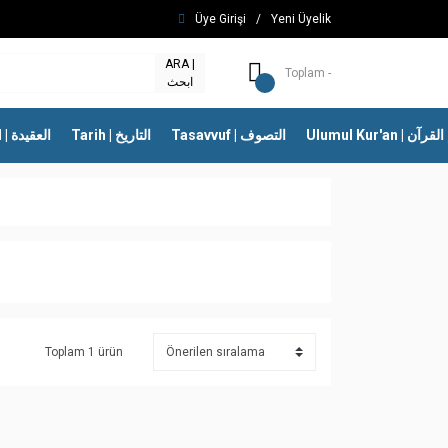
Üye Girişi
/
Yeni Üyelik
ARA |
Toplam -
ابحث
Ulumul Kur'an | 
Tasavvuf | التصوف
Tarih | التاريخ
İtikad | العقيدة
Toplam 1 ürün