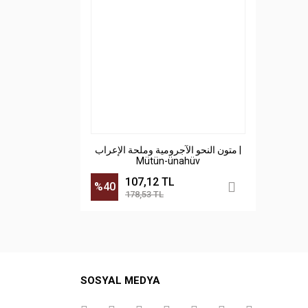
متون النحو الآجرومية وملحة الإعراب |
Mütün-ünahüv
107,12 TL
%40
178,53 TL
SOSYAL MEDYA