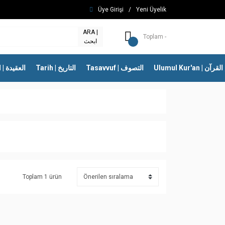
Üye Girişi
/
Yeni Üyelik
ARA |
Toplam -
ابحث
Ulumul Kur'an | 
Tasavvuf | التصوف
Tarih | التاريخ
İtikad | العقيدة
Toplam 1 ürün