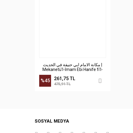
مكانة الامام ابي حنيفة في الحديث |
Mekanetü'l-İmam Ebi Hanife fi'l-
Hadis
261,75 TL
%45
475,91 TL
SOSYAL MEDYA