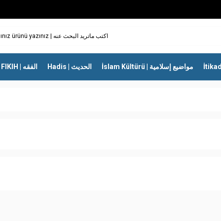
İslam Kültürü | مواضيع إسلامية
Hadis | الحديث
FIKIH | الفقه