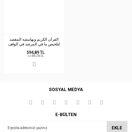
القرآن الكريم وبهامشه المقصد
لتلخيص ما في المرشد في الوقف
و الابتدا | El-Kur'ani'l-Kerim
594,89 TL
1.189,78 TL
SOSYAL MEDYA
E-BÜLTEN
EKLE