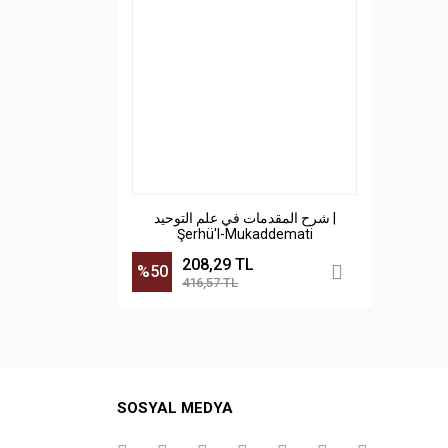
شرح المقدمات في علم التوحيد |
Şerhü'l-Mukaddemati
208,29 TL
%50
416,57 TL
SOSYAL MEDYA