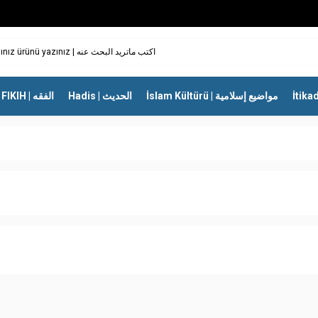
İslam Kültürü | مواضيع إسلامية
Hadis | الحديث
FIKIH | الفقه