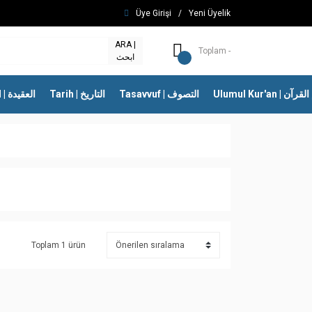
Üye Girişi
/
Yeni Üyelik
ARA |
Toplam -
ابحث
Ulumul Kur'an | 
Tasavvuf | التصوف
Tarih | التاريخ
İtikad | العقيدة
Toplam 1 ürün