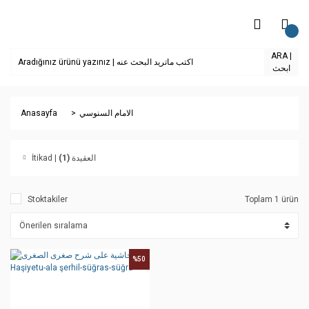
ARA |
ابحث
Anasayfa
الامام السنوسي
(1)
İtikad | العقيدة
Stoktakiler
Toplam 1 ürün
%50