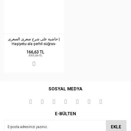
حاشية على شرح صغرى الصغرى |
Haşiyetu-ala şerhil-süğras-
süğra
166,63 TL
333,26 TL
SOSYAL MEDYA
E-BÜLTEN
EKLE