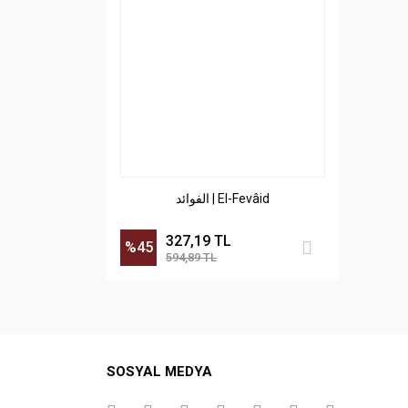
الفوائد | El-Fevâid
327,19 TL
%45
594,89 TL
SOSYAL MEDYA