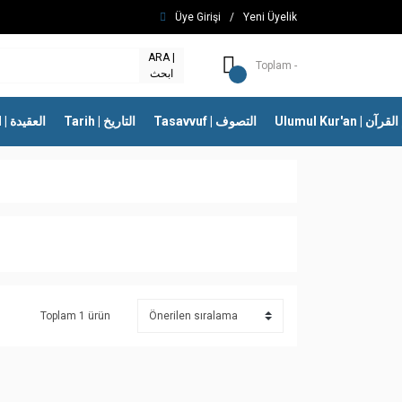
Üye Girişi
/
Yeni Üyelik
ARA |
Toplam -
ابحث
Ulumul Kur'an | 
Tasavvuf | التصوف
Tarih | التاريخ
İtikad | العقيدة
Toplam 1 ürün