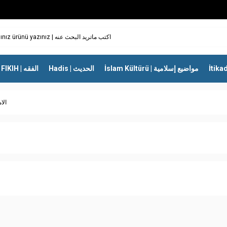
İslam Kültürü | مواضيع إسلامية
Hadis | الحديث
FIKIH | الفقه
الا