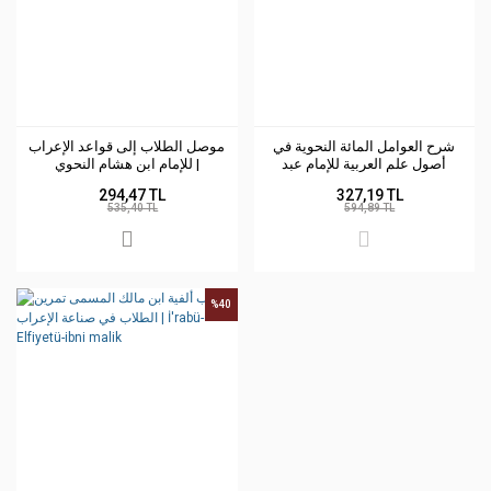
شرح العوامل المائة النحوية في
موصل الطلاب إلى قواعد الإعراب
أصول علم العربية للإمام عبد
للإمام ابن هشام النحوي |
Muvsilü-ltüllabi-ile kavaidi-lirab
القاهر الجرجاني
294,47 TL
327,19 TL
535,40 TL
594,89 TL
%40