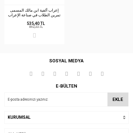
إعراب ألفية ابن مالك المسمى
تمرين الطلاب في صناعة الإعراب
| İ'rabü-Elfiyetü-ibni malik
535,40 TL
892,33 TL
SOSYAL MEDYA
E-BÜLTEN
EKLE
KURUMSAL