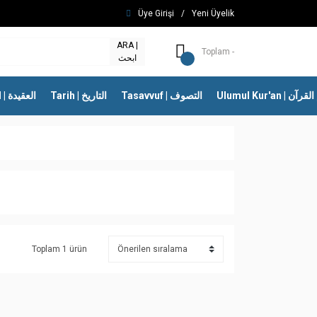
Üye Girişi
/
Yeni Üyelik
ARA |
Toplam -
ابحث
Ulumul Kur'an | 
Tasavvuf | التصوف
Tarih | التاريخ
İtikad | العقيدة
Toplam 1 ürün