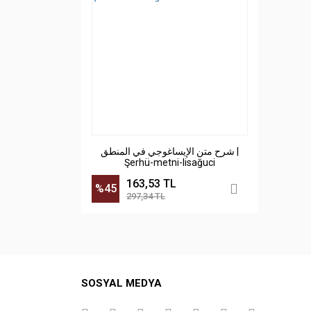
شرح متن الإيساغوجي في المنطق |
Şerhü-metni-lisağuci
163,53 TL
%45
297,34 TL
SOSYAL MEDYA