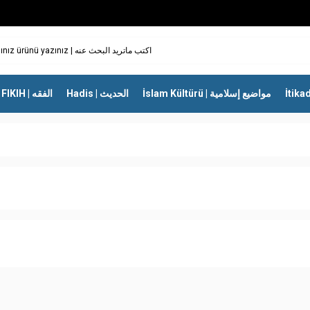
İslam Kültürü | مواضيع إسلامية
Hadis | الحديث
FIKIH | الفقه