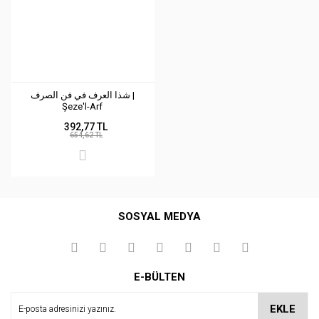
شذا العرف في فن الصرف |
Şeze'l-Arf
392,77 TL
654,62 TL
SOSYAL MEDYA
E-BÜLTEN
EKLE