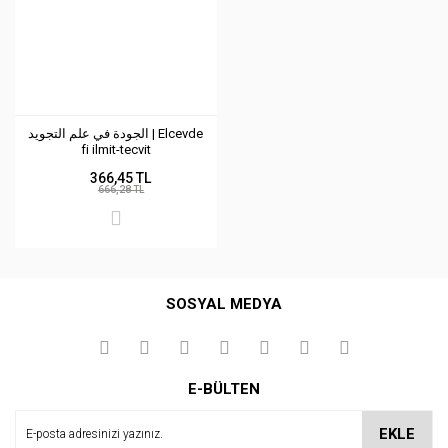
الجودة في علم التجويد | Elcevde
fi ilmit-tecvit
366,45 TL
666,28 TL
SOSYAL MEDYA
E-BÜLTEN
EKLE