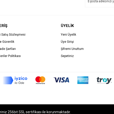
ERİŞ
ÜYELİK
i Satış Sözleşmesi
Yeni Üyelik
ve Güvenlik
Üye Girişi
İade Şartları
Şifremi Unuttum
eriler Politikası
Sepetiniz
eriniz 256bit SSL sertifikası ile korunmaktadır.