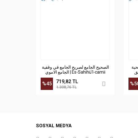
حية
الصحيح الجامع لصريح الجامع في وقفية
الجامع الاموي | Es-Sahihü'l-camii
719,82 TL
%45
%5
1.308,76 TL
SOSYAL MEDYA