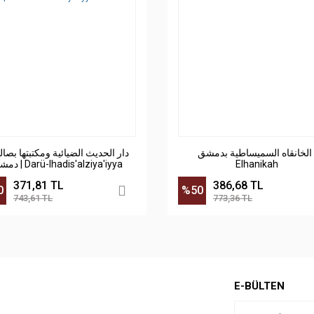
الخانقاه السميساطية بدمشق |
دار الحديث الضيائية ومكتبتها بصال
دمشق | Darü-lhadis'alziya'iyya
Elhanikah
371,81 TL
386,68 TL
0
%50
743,61 TL
773,36 TL
E-BÜLTEN