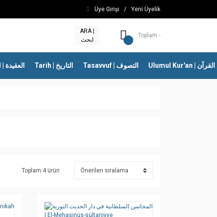
Üye Girişi
/
Yeni Üyelik
ARA |
Toplam -
ابحث
Ulumul Kur'an | 
Tasavvuf | التصوف
Tarih | التاريخ
İtikad | العقيدة
Toplam 4 ürün