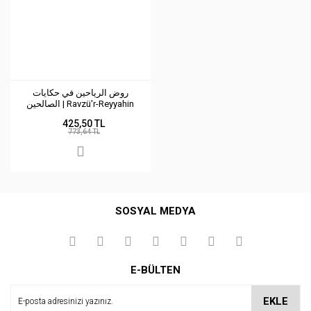
روض الرياحين في حكايات
الصالحين | Ravzü'r-Reyyahin
425,50 TL
773,64 TL
SOSYAL MEDYA
E-BÜLTEN
EKLE