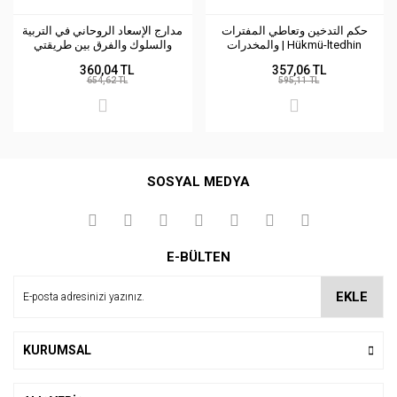
حكم التدخين وتعاطي المفترات
مدارج الإسعاد الروحاني في التربية
والمخدرات | Hükmü-ltedhin
والسلوك والفرق بين طريقتي
الاجتباء والإنابة | Medaricü-lisaad
360,04 TL
357,06 TL
654,62 TL
595,11 TL
SOSYAL MEDYA
E-BÜLTEN
EKLE
KURUMSAL