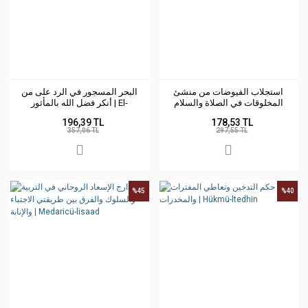
استجلاب الفيوضات من منشئ
البحر المسجور في الرد على من
المخلوقات في الصلاة والسلام
أنكر فضل الله بالمأثور | El-
Bahrü’l-Mescür
على دليل الخيرات وأنموذج
196,39 TL
178,53 TL
الكمالات | İsticlebü-lfüyüdat
357,06 TL
297,55 TL
%45
%40