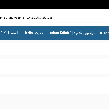
İslam Kültürü | مواضيع إسلامية
Hadis | الحديث
FIKIH | الفقه