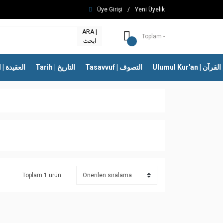
Üye Girişi
/
Yeni Üyelik
ARA |
Toplam -
ابحث
Ulumul Kur'an | 
Tasavvuf | التصوف
Tarih | التاريخ
İtikad | العقيدة
Toplam 1 ürün