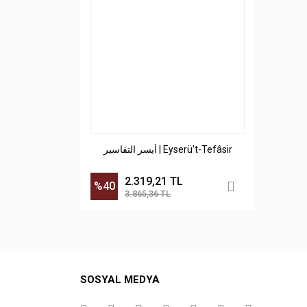
أيسر التفاسير | Eyserü't-Tefâsir
2.319,21 TL
%40
3.865,36 TL
SOSYAL MEDYA