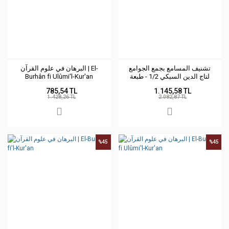
تشنيف المسامع بجمع الجوامع
البرهان في علوم القرآن | El-
Burhân fi Ulûmi'l-Kur'an
لتاج الدين السبكي 1/2 - طبعة
مصححة
785,54 TL
1.145,58 TL
1.428,26 TL
2.082,87 TL
%45
%45