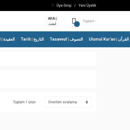
Üye Girişi
/
Yeni Üyelik
ARA |
Toplam -
ابحث
Ulumul Kur'an | 
Tasavvuf | التصوف
Tarih | التاريخ
İtikad | العقيدة
Toplam 1 ürün