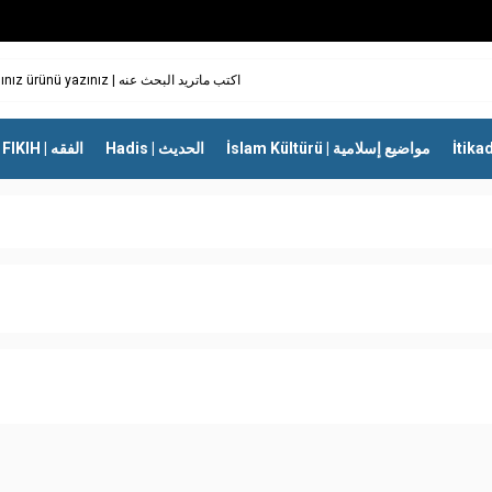
İslam Kültürü | مواضيع إسلامية
Hadis | الحديث
FIKIH | الفقه