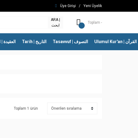
Üye Girişi
/
Yeni Üyelik
ARA |
Toplam -
ابحث
Ulumul Kur'an | 
Tasavvuf | التصوف
Tarih | التاريخ
İtikad | العقيدة
Toplam 1 ürün