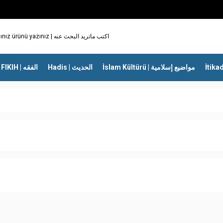
İslam Kültürü | مواضيع إسلامية
Hadis | الحديث
FIKIH | الفقه