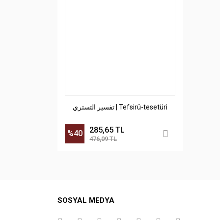
تفسير التستري | Tefsirü-tesetüri
285,65 TL
%40
476,09 TL
SOSYAL MEDYA