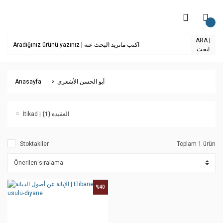
ARA |
ابحث
Anasayfa
أبو الحسن الأشعري
(1)
İtikad | العقيدة
Stoktakiler
Toplam 1 ürün
%40