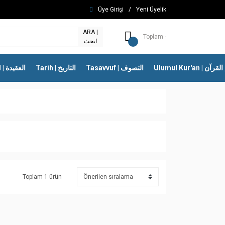
Üye Girişi
/
Yeni Üyelik
ARA |
Toplam -
ابحث
Ulumul Kur'an | 
Tasavvuf | التصوف
Tarih | التاريخ
İtikad | العقيدة
Toplam 1 ürün