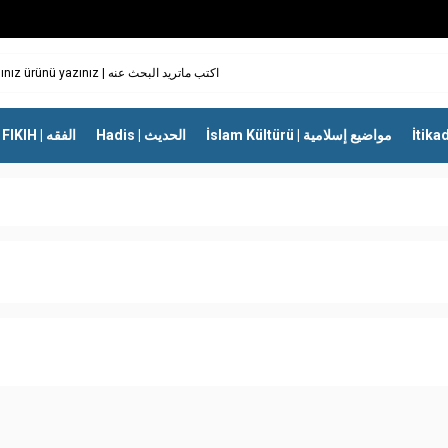
İslam Kültürü | مواضيع إسلامية
Hadis | الحديث
FIKIH | الفقه