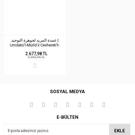
عمدة المريد لجوهرة التوحيد |
Umdetü'l-Mürîd li Cevhereti't-
Tevhîd
2.677,98 TL
5.355,96 TL
SOSYAL MEDYA
E-BÜLTEN
EKLE