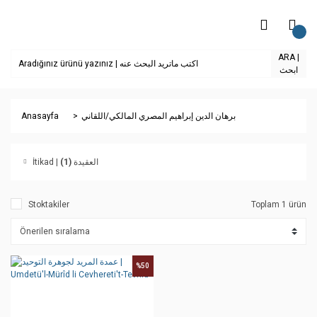
ARA |
ابحث
Anasayfa
برهان الدين إبراهيم المصري المالكي/اللقاني
(1)
İtikad | العقيدة
Stoktakiler
Toplam 1 ürün
%50