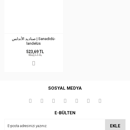
صناديد الأندلس | Sanadidü-
landelüs
523,69 TL
952,17 TL
SOSYAL MEDYA
E-BÜLTEN
EKLE