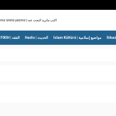
İslam Kültürü | مواضيع إسلامية
Hadis | الحديث
FIKIH | الفقه