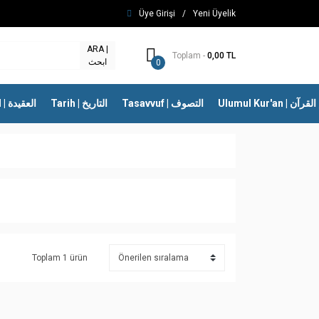
Üye Girişi
/
Yeni Üyelik
ARA |
Toplam -
0,00 TL
ابحث
0
Ulumul Kur'an | 
Tasavvuf | التصوف
Tarih | التاريخ
İtikad | العقيدة
Toplam 1 ürün