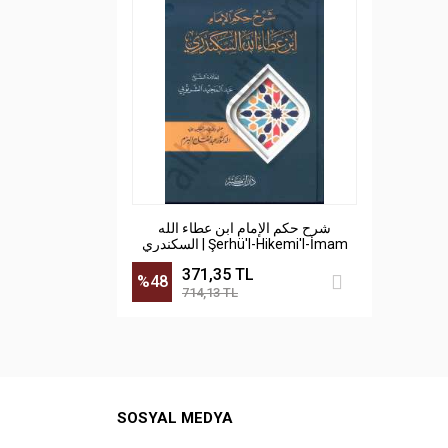
شرح حكم الإمام ابن عطاء الله
السكندري | Şerhü'l-Hikemi'l-İmam
İbn Ataullah İskenderi
371,35 TL
%48
714,13 TL
SOSYAL MEDYA