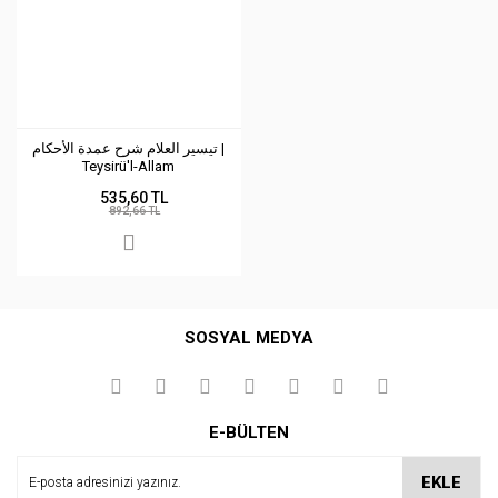
تيسير العلام شرح عمدة الأحكام |
Teysirü'l-Allam
535,60 TL
892,66 TL
SOSYAL MEDYA
E-BÜLTEN
EKLE