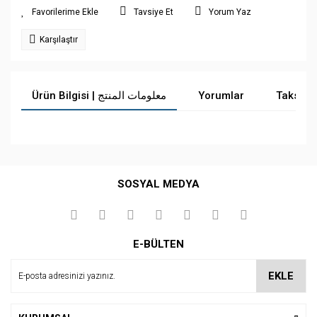
Tavsiye Et
Yorum Yaz
Karşılaştır
Ürün Bilgisi | معلومات المنتج
Yorumlar
Taksit 
Bu ürüne ilk yorumu siz yapın!
SOSYAL MEDYA
Yorum Yaz
E-BÜLTEN
EKLE