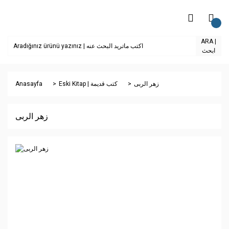
ARA |
ابحث
Anasayfa
Eski Kitap | كتب قديمة
زهر الربى
زهر الربى