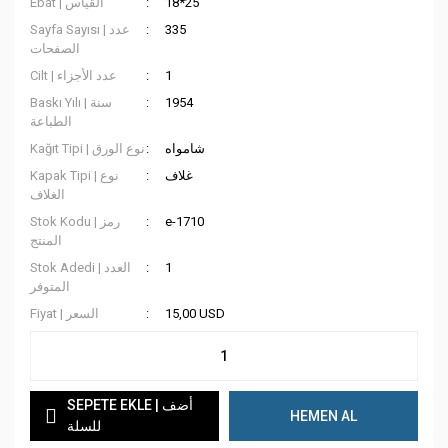
Ebat | القياس
18*25
Sayfa Sayısı | عدد
335
الصفحات
Cilt | عدد الأجزاء
1
Baskı Yılı | سنة
1954
الطباعة
شامواه
Kağıt Tipi | نوع الورق
غلاف
Kapak Tipi | نوع
الغلاف
Stok Kodu | رمز
e-1710
المنتج
Stok Adedi | العدد
1
المتوفر
Fiyat | السعر
15,00 USD
SEPETE EKLE | أضف
HEMEN AL
للسلة