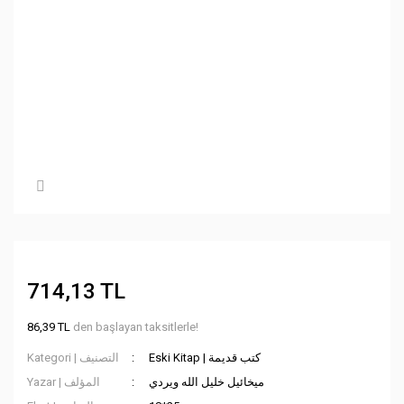
714,13 TL
86,39 TL
den başlayan taksitlerle!
Eski Kitap | كتب قديمة
Kategori | التصنيف
ميخائيل خليل الله ويردي
Yazar | المؤلف