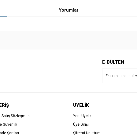
Yorumlar
Bu ürüne ilk yorumu siz yapın!
E-BÜLTEN
Yorum Yaz
ERİŞ
ÜYELİK
i Satış Sözleşmesi
Yeni Üyelik
ve Güvenlik
Üye Girişi
İade Şartları
Şifremi Unuttum