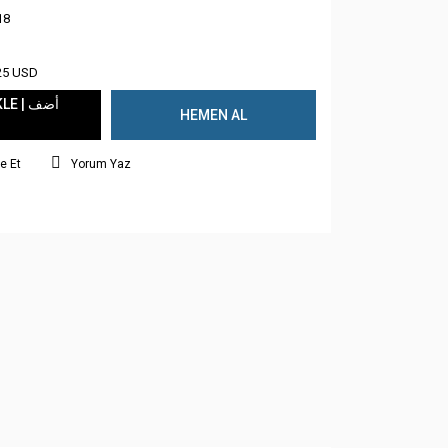
18
25 USD
 | أضف
HEMEN AL
e Et
Yorum Yaz